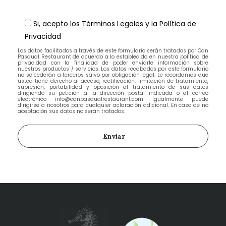
Si, acepto los Términos Legales y la Política de
Privacidad
Los datos facilitados a través de este formulario serán tratados por Can
Pasqual Restaurant de acuerdo a lo establecido en nuestra política de
privacidad con la finalidad de poder enviarle información sobre
nuestros productos / servicios. Los datos recabados por este formulario
no se cederán a terceros salvo por obligación legal. Le recordamos que
usted tiene derecho al acceso, rectificación, limitación de tratamiento,
supresión, portabilidad y oposición al tratamiento de sus datos
dirigiendo su petición a la dirección postal indicada o al correo
electrónico info@canpasqualrestaurant.com Igualmente puede
dirigirse a nosotros para cualquier aclaración adicional. En caso de no
aceptación sus datos no serán tratados.
Enviar